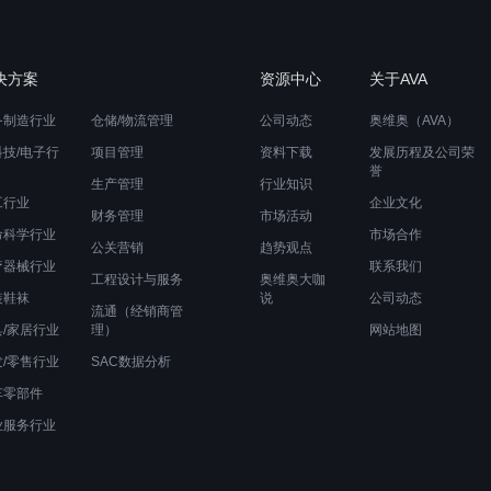
决方案
资源中心
关于AVA
备制造行业
仓储/物流管理
公司动态
奥维奥（AVA）
科技/电子行
项目管理
资料下载
发展历程及公司荣
誉
生产管理
行业知识
工行业
企业文化
财务管理
市场活动
命科学行业
市场合作
公关营销
趋势观点
疗器械行业
联系我们
工程设计与服务
奥维奥大咖
装鞋袜
说
公司动态
流通（经销商管
具/家居行业
理）
网站地图
发/零售行业
SAC数据分析
车零部件
业服务行业