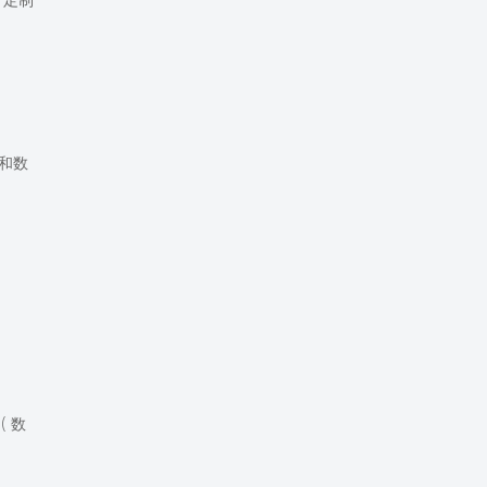
：定制
和数
( 数