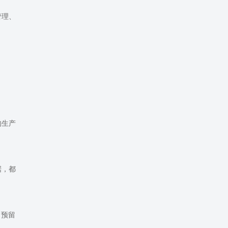
管理、
的生产
据，都
、预留