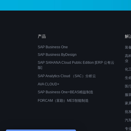
产品
解
SAP Business One
装
SAP Business ByDesign
高
业
SAP S/4HANA Cloud Public Edition [ERP 公有云
版]
化
SAP Analytics Cloud （SAC）分析云
生
AVA CLOUD+
医
SAP Business One+BEAS精益制造
服
FORCAM（富勘）MES智能制造
家
批
汽
专