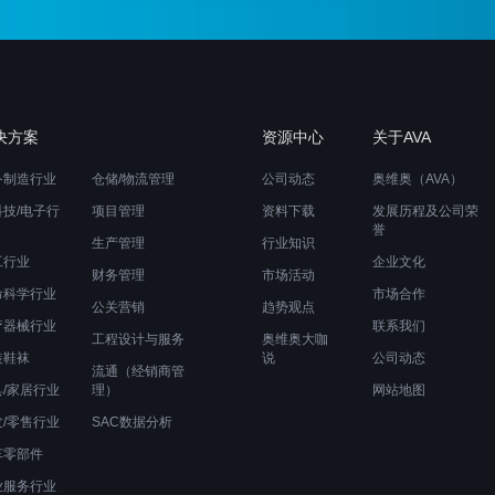
决方案
资源中心
关于AVA
备制造行业
仓储/物流管理
公司动态
奥维奥（AVA）
科技/电子行
项目管理
资料下载
发展历程及公司荣
誉
生产管理
行业知识
工行业
企业文化
财务管理
市场活动
命科学行业
市场合作
公关营销
趋势观点
疗器械行业
联系我们
工程设计与服务
奥维奥大咖
装鞋袜
说
公司动态
流通（经销商管
具/家居行业
理）
网站地图
发/零售行业
SAC数据分析
车零部件
业服务行业